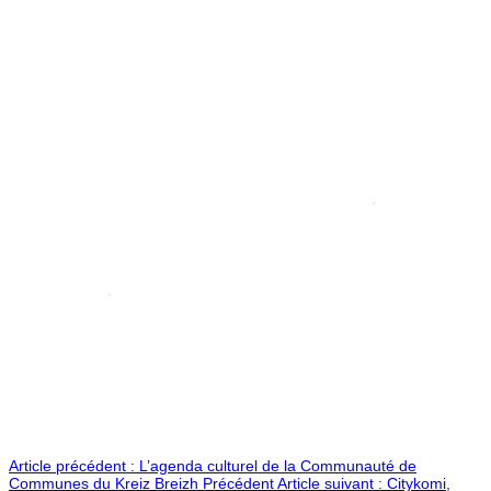
Article précédent : L’agenda culturel de la Communauté de
Communes du Kreiz Breizh
Précédent
Article suivant : Citykomi,