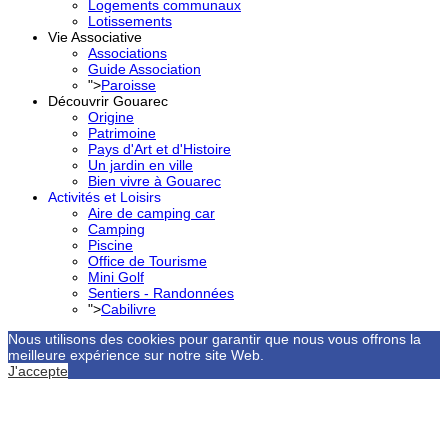
Logements communaux
Lotissements
Vie Associative
Associations
Guide Association
">
Paroisse
Découvrir Gouarec
Origine
Patrimoine
Pays d'Art et d'Histoire
Un jardin en ville
Bien vivre à Gouarec
Activités et Loisirs
Aire de camping car
Camping
Piscine
Office de Tourisme
Mini Golf
Sentiers - Randonnées
">
Cabilivre
Nous utilisons des cookies pour garantir que nous vous offrons la
meilleure expérience sur notre site Web.
J'accepte