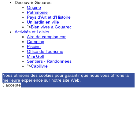
Découvrir Gouarec
Origine
Patrimoine
Pays d'Art et d'Histoire
Un jardin en ville
">
Bien vivre à Gouarec
Activités et Loisirs
Aire de camping car
Camping
Piscine
Office de Tourisme
Mini Golf
Sentiers - Randonnées
">
Cabilivre
Nous utilisons des cookies pour garantir que nous vous offrons la
meilleure expérience sur notre site Web.
J'accepte